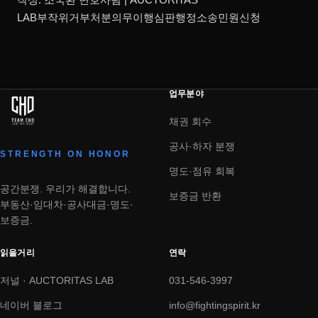
LAB부작위거부처분의무이행심판행정소송민원신청
업무분야
채권 회수
공사·하자 분쟁
STRENGTH ON HONOR
명도·점유 회복
공간분쟁. 우리가 해결합니다.
보증금 반환
부동산·임대차·공사대금·명도·
보증금.
읽을거리
연락
저널 · AUCTORITAS LAB
031-546-3997
네이버 블로그
info@fightingspirit.kr