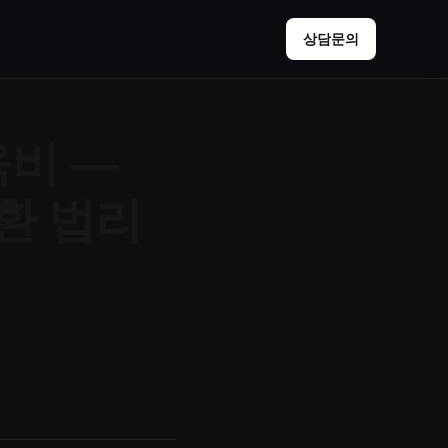
상담문의
비 —
환 법리