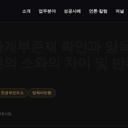
소개
업무분야
성공사례
언론·칼럼
저널
계부존재 확인과 양육
의 소와의 차이 및 반
친생부인의소
양육비반환
변호사팀.