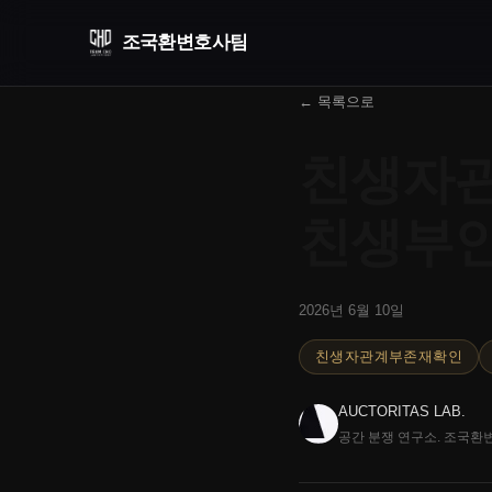
조국환
변호사팀
← 목록으로
친생자관
친생부인
2026년 6월 10일
친생자관계부존재확인
AUCTORITAS LAB.
공간 분쟁 연구소. 조국환