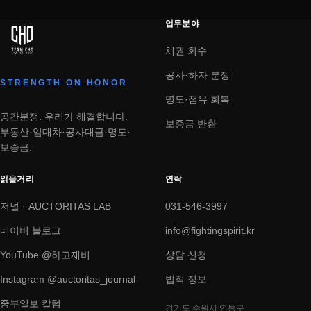
업무분야
채권 회수
공사·하자 분쟁
STRENGTH ON HONOR
명도·점유 회복
공간분쟁. 우리가 해결합니다.
보증금 반환
부동산·임대차·공사대금·명도·
보증금.
읽을거리
연락
저널 · AUCTORITAS LAB
031-546-3997
네이버 블로그
info@fightingspirit.kr
YouTube @하고재비
상담 신청
Instagram @auctoritas_journal
법적 정보
중부일보 칼럼
경기도 수원시 영통구