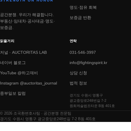
STRENGTH ON HONOR
명도·점유 회복
공간분쟁. 우리가 해결합니다.
보증금 반환
부동산·임대차·공사대금·명도·
보증금.
읽을거리
연락
저널 · AUCTORITAS LAB
031-546-3997
네이버 블로그
info@fightingspirit.kr
YouTube @하고재비
상담 신청
Instagram @auctoritas_journal
법적 정보
중부일보 칼럼
경기도 수원시 영통구
광교중앙로248번길 7-2
원희캐슬법조타운 B동 401호
© 2026 조국환변호사팀 · 공간분쟁 전문팀
경기도 수원시 영통구 광교중앙로248번길 7-2 B동 401호