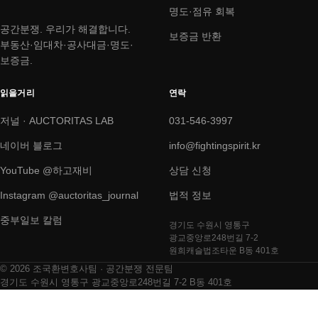
명도·점유 회복
공간분쟁. 우리가 해결합니다.
보증금 반환
부동산·임대차·공사대금·명도·
보증금.
읽을거리
연락
저널 · AUCTORITAS LAB
031-546-3997
네이버 블로그
info@fightingspirit.kr
YouTube @하고재비
상담 신청
Instagram @auctoritas_journal
법적 정보
중부일보 칼럼
경기도 수원시 영통구
광교중앙로248번길 7-2
원희캐슬법조타운 B동 401호
© 2026 조국환변호사팀 · 공간분쟁 전문팀
경기도 수원시 영통구 광교중앙로248번길 7-2 B동 401호