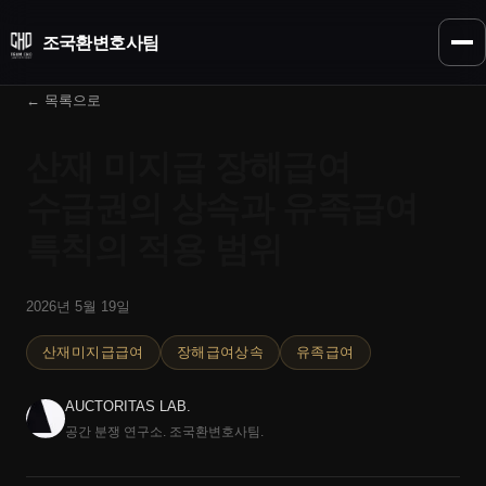
조국환
변호사팀
← 목록으로
산재 미지급 장해급여
수급권의 상속과 유족급여
특칙의 적용 범위
2026년 5월 19일
산재미지급급여
장해급여상속
유족급여
AUCTORITAS LAB.
공간 분쟁 연구소. 조국환변호사팀.