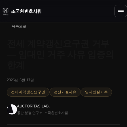
조국환
변호사팀
← 목록으로
전세 계약갱신요구권 거부
— 임대인 거주 사유 입증의
한계
2026년 5월 17일
전세계약갱신요구권
갱신거절사유
임대인실거주
AUCTORITAS LAB.
공간 분쟁 연구소. 조국환변호사팀.