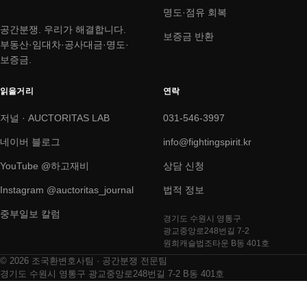
명도·점유 회복
공간분쟁. 우리가 해결합니다.
보증금 반환
부동산·임대차·공사대금·명도·
보증금.
읽을거리
연락
저널 · AUCTORITAS LAB
031-546-3997
네이버 블로그
info@fightingspirit.kr
YouTube @하고재비
상담 신청
Instagram @auctoritas_journal
법적 정보
중부일보 칼럼
경기도 수원시 영통구
광교중앙로248번길 7-2
원희캐슬법조타운 B동 401호
© 2026 조국환변호사팀 · 공간분쟁 전문팀
경기도 수원시 영통구 광교중앙로248번길 7-2 B동 401호