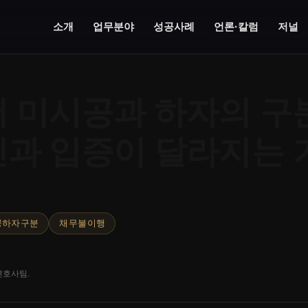
소개
업무분야
성공사례
언론·칼럼
저널
 미시공과 하자의 구
과 입증이 달라지는 
공하자구분
채무불이행
변호사팀.