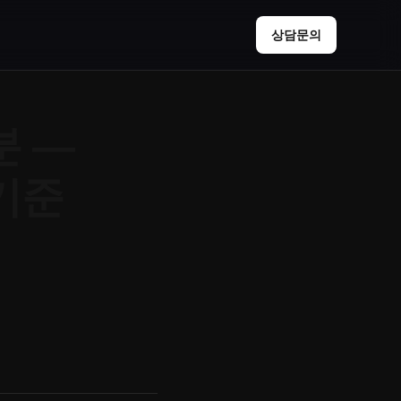
상담문의
분 —
기준