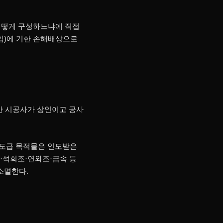
 어떻게 구성하느냐에 직접
책임)에 기한 손해배상으로
만 시공사가 상인이고 공사
 도급 목적물은 인도받은
·석회조·연와조·금속 등
소멸한다.