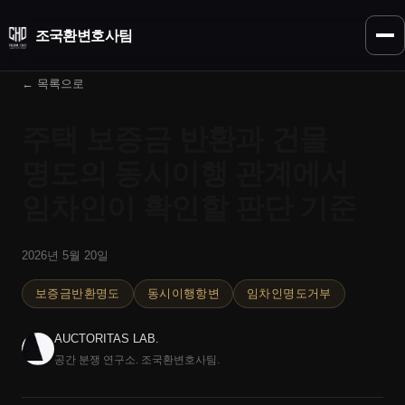
조국환
변호사팀
← 목록으로
주택 보증금 반환과 건물
명도의 동시이행 관계에서
임차인이 확인할 판단 기준
2026년 5월 20일
보증금반환명도
동시이행항변
임차인명도거부
AUCTORITAS LAB.
공간 분쟁 연구소. 조국환변호사팀.