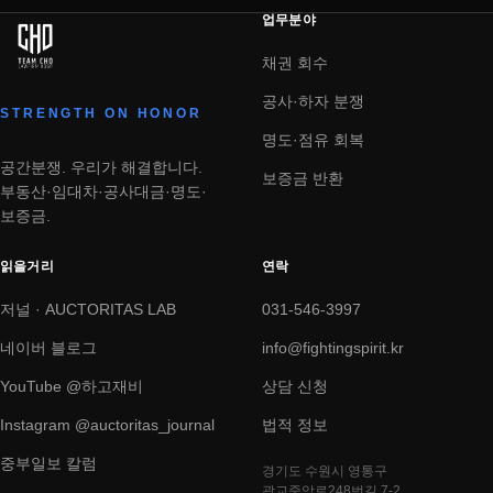
업무분야
채권 회수
공사·하자 분쟁
STRENGTH ON HONOR
명도·점유 회복
공간분쟁. 우리가 해결합니다.
보증금 반환
부동산·임대차·공사대금·명도·
보증금.
읽을거리
연락
저널 · AUCTORITAS LAB
031-546-3997
네이버 블로그
info@fightingspirit.kr
YouTube @하고재비
상담 신청
Instagram @auctoritas_journal
법적 정보
중부일보 칼럼
경기도 수원시 영통구
광교중앙로248번길 7-2