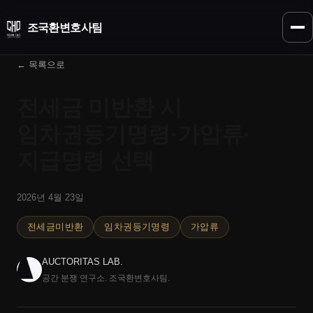
조국환
변호사팀
← 목록으로
전세금 미반환 시
임차권등기명령·가압류·
지급명령 선택
2026년 4월 23일
전세금미반환
임차권등기명령
가압류
AUCTORITAS LAB.
공간 분쟁 연구소. 조국환변호사팀.