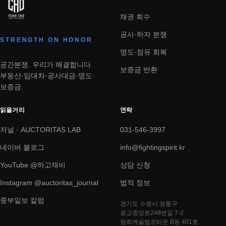
채권 회수
공사·하자 분쟁
STRENGTH ON HONOR
명도·점유 회복
공간분쟁. 우리가 해결합니다.
보증금 반환
부동산·임대차·공사대금·명도·
보증금.
읽을거리
연락
저널 · AUCTORITAS LAB
031-546-3997
네이버 블로그
info@fightingspirit.kr
YouTube @하고재비
상담 신청
Instagram @auctoritas_journal
법적 정보
중부일보 칼럼
경기도 수원시 영통구
광교중앙로248번길 7-2
원희캐슬법조타운 B동 401호