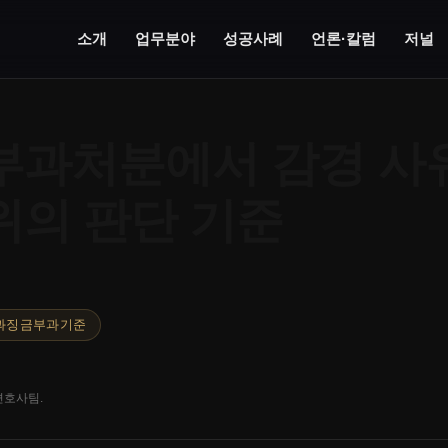
소개
업무분야
성공사례
언론·칼럼
저널
부과처분에서 감경 사
위의 판단 기준
과징금부과기준
변호사팀.