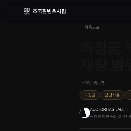
조국환
변호사팀
← 목록으로
과징금 
재량 범
2026년 5월 7일
과징금
감경사유
AUCTORITAS LAB.
공간 분쟁 연구소. 조국환