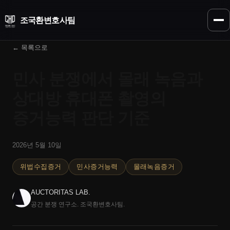
조국환
변호사팀
← 목록으로
민사 분쟁에서 몰래 녹음과
상대방 휴대폰 촬영의
증거능력 판단 기준
2026년 5월 10일
위법수집증거
민사증거능력
몰래녹음증거
AUCTORITAS LAB.
공간 분쟁 연구소. 조국환변호사팀.