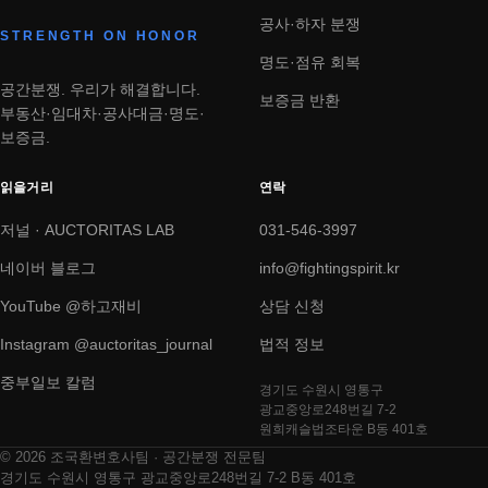
공사·하자 분쟁
STRENGTH ON HONOR
명도·점유 회복
공간분쟁. 우리가 해결합니다.
보증금 반환
부동산·임대차·공사대금·명도·
보증금.
읽을거리
연락
저널 · AUCTORITAS LAB
031-546-3997
네이버 블로그
info@fightingspirit.kr
YouTube @하고재비
상담 신청
Instagram @auctoritas_journal
법적 정보
중부일보 칼럼
경기도 수원시 영통구
광교중앙로248번길 7-2
원희캐슬법조타운 B동 401호
© 2026 조국환변호사팀 · 공간분쟁 전문팀
경기도 수원시 영통구 광교중앙로248번길 7-2 B동 401호