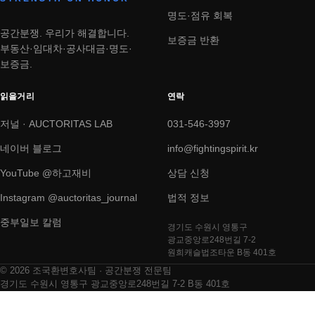
명도·점유 회복
공간분쟁. 우리가 해결합니다.
보증금 반환
부동산·임대차·공사대금·명도·
보증금.
읽을거리
연락
저널 · AUCTORITAS LAB
031-546-3997
네이버 블로그
info@fightingspirit.kr
YouTube @하고재비
상담 신청
Instagram @auctoritas_journal
법적 정보
중부일보 칼럼
경기도 수원시 영통구
광교중앙로248번길 7-2
원희캐슬법조타운 B동 401호
© 2026 조국환변호사팀 · 공간분쟁 전문팀
경기도 수원시 영통구 광교중앙로248번길 7-2 B동 401호