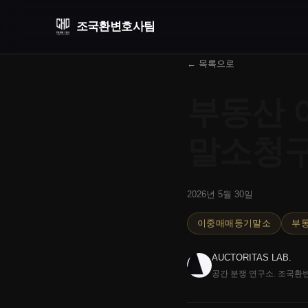
조국환
변호사팀
← 목록으로
부동산 
말소청구
2026년 5월 30일
이중매매등기말소
부
AUCTORITAS LAB.
공간 분쟁 연구소. 조국환