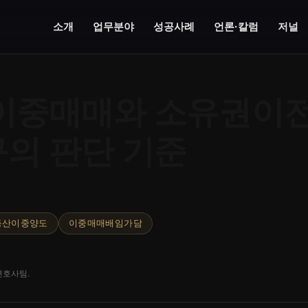
소개
업무분야
성공사례
언론·칼럼
저널
이중매매와 소유권이
의 판단 기준
동산이중양도
이중매매배임가담
변호사팀.